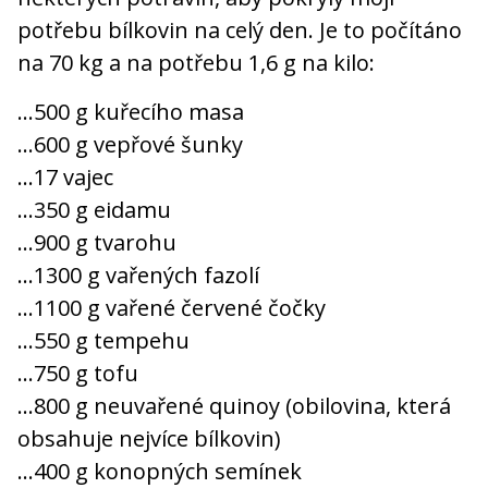
potřebu bílkovin na celý den. Je to počítáno
na 70 kg a na potřebu 1,6 g na kilo:
…500 g kuřecího masa
…600 g vepřové šunky
…17 vajec
…350 g eidamu
…900 g tvarohu
…1300 g vařených fazolí
…1100 g vařené červené čočky
…550 g tempehu
…750 g tofu
…800 g neuvařené quinoy (obilovina, která
obsahuje nejvíce bílkovin)
…400 g konopných semínek