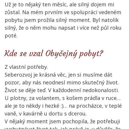
Už je to nějaký ten měsíc, ale silný dojem mi
zůstal. Na mém prvním ve spolupráci vedeném
pobytu jsem prožila silný moment. Byl natolik
silný, že o něm mohu napsat i více než půl roku
poté.
Kde se vzal Obyčejný pobyt?
Z vlastní potřeby.
Seberozvoj je krásná věc, jen si musíme dát
pozor, aby nás neodnesl mimo skutečný život.
Život se děje teď. V každodenní nedokonalosti.
U plotny, za volantem, s košem prádla v ruce…
ale je to někdy i hezké :)… na procházce, v teplé
vaně, v kavárně u dortu s dcerou.
V nějaký moment jsem pochopila, že potřebuji
vychutnávat život tak, jak právě je, v důvěře, že