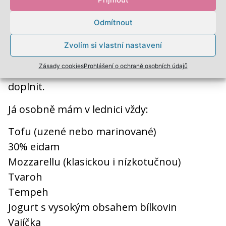
Pokud vyhodnotíš po přečtení článku, že na
příjmu bílkovin potřebuješ pracovat, to
Odmítnout
první, co můžeš udělat, je mít doma vždy
Zvolím si vlastní nastavení
nakoupené „zdroje“.
Zásady cookies
Prohlášení o ochraně osobních údajů
Jedině tak můžeš bílkoviny k jídlu jednoduše
doplnit.
Já osobně mám v lednici vždy:
Tofu (uzené nebo marinované)
30% eidam
Mozzarellu (klasickou i nízkotučnou)
Tvaroh
Tempeh
Jogurt s vysokým obsahem bílkovin
Vajíčka