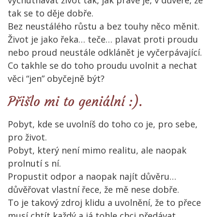
tak se to děje dobře.
Bez neustálého růstu a bez touhy něco měnit.
Život je jako řeka… teče… plavat proti proudu
nebo proud neustále odklánět je vyčerpávající.
Co takhle se do toho proudu uvolnit a nechat
věci “jen” obyčejně být?
Přišlo mi to geniální :).
Pobyt, kde se uvolníš do toho co je, pro sebe,
pro život.
Pobyt, který není mimo realitu, ale naopak
prolnutí s ní.
Propustit odpor a naopak najít důvěru…
důvěřovat vlastní řece, že mě nese dobře.
To je takový zdroj klidu a uvolnění, že to přece
musí chtít každý a já tohle chci předávat.