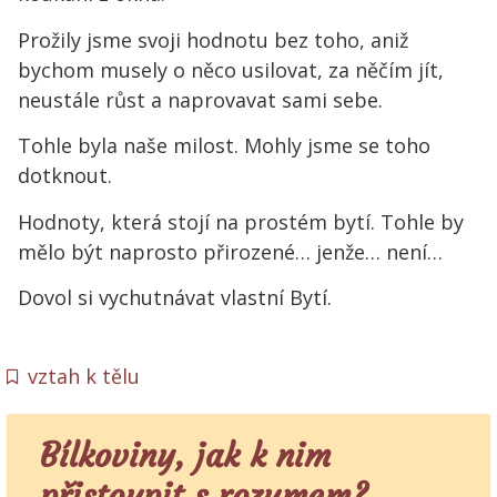
Prožily jsme svoji hodnotu bez toho, aniž
bychom musely o něco usilovat, za něčím jít,
neustále růst a naprovavat sami sebe.
Tohle byla naše milost. Mohly jsme se toho
dotknout.
Hodnoty, která stojí na prostém bytí. Tohle by
mělo být naprosto přirozené… jenže… není…
Dovol si vychutnávat vlastní Bytí.
vztah k tělu
Bílkoviny, jak k nim
přistoupit s rozumem?