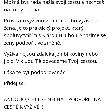
Možná bys ráda našla svoji cestu a nechceš
na to být sama.
Provázím výživou v rámci klubu Vyživená
žena. Je to praktický projekt, který
spoluvytvářím s Klárou Hrubou. Snažíme se
ženy podpořit ve změně.
Výživa nejsou zdaleka jen bílkoviny nebo
jídlo. V klubu Tě povedeme Tvoji cestou.
Láká tě být podporovaná?
Přidej se.
ANOOOO, CHCI SE NECHAT PODPOŘIT NA
CESTĚ K VÝŽIVĚ :)