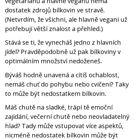
vegetariánů a hlavně veganů nemá
dostatek zdrojů bílkovin ve stravě.
(Netvrdím, že všichni, ale hlavně vegani už
potřebují větší znalost a přehled.)
Stává se ti, že vynecháš jedno z hlavních
jídel? Pravděpodobně už pak bílkoviny v
optimálním množství nedoženeš.
Býváš hodně unavená a cítíš ochablost,
nemáš chuť do pohybu nebo cvičení? Taky
to může být nedostatkem bílkovin.
Máš chutě na sladké, trápí tě emoční
zajídání, večerní chutě nebo neovladatelný
hlad? Tady může vstupovat více aspektů,
nicméně nedostatek bílkovin může být