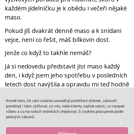
každém jídelníčku je k obědu i večeři nějaké
maso.
Pokud jíš dvakrát denně maso a k snídani
vejce, není co řešit, máš bílkovin dost.
Jenže co když to takhle nemáš?
Já si nedovedu představit jíst maso každý
den, i když jsem jeho spotřebu v posledních
letech dost navýšila a opravdu mi teď hodně
chutná.
Kromě toho, že vám cookies usnadňují prohlížení stránek, zároveň
pomáhají i nám: zjišťovat, co vás, naše klienty zajímá nejvíc, co naopak
Jak si zařídit bílkoviny v
vůbec a co na našich stránkách zlepšovat. S cookies pracujeme podle
platných zákonů.
hlavních jídlech?
Příjmout