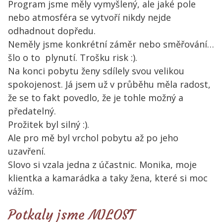
Program jsme měly vymyšlený, ale jaké pole
nebo atmosféra se vytvoří nikdy nejde
odhadnout dopředu.
Neměly jsme konkrétní záměr nebo směřování…
šlo o to plynutí. Trošku risk :).
Na konci pobytu ženy sdílely svou velikou
spokojenost. Já jsem už v průběhu měla radost,
že se to fakt povedlo, že je tohle možný a
předatelný.
Prožitek byl silný :).
Ale pro mě byl vrchol pobytu až po jeho
uzavření.
Slovo si vzala jedna z účastnic. Monika, moje
klientka a kamarádka a taky žena, které si moc
vážím.
Potkaly jsme MILOST